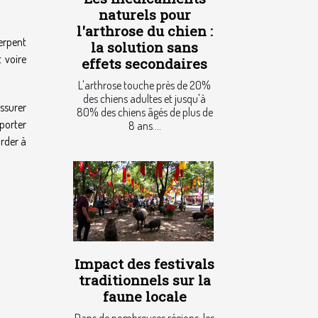
naturels pour
l'arthrose du chien :
serpent
la solution sans
 voire
effets secondaires
L'arthrose touche près de 20%
des chiens adultes et jusqu'à
ssurer
80% des chiens âgés de plus de
pporter
8 ans....
arder à
Impact des festivals
traditionnels sur la
faune locale
Dans de nombreuses régions, les