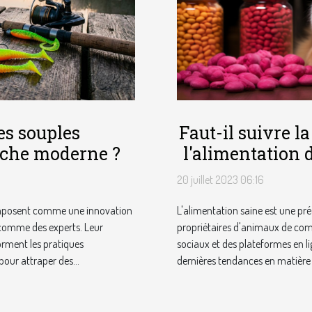
Faut-il suivre l
es souples
l'alimentation 
pêche moderne ?
20 juillet 2023 06:16
L'alimentation saine est une p
’imposent comme une innovation
propriétaires d'animaux de com
comme des experts. Leur
sociaux et des plateformes en lig
forment les pratiques
dernières tendances en matière 
pour attraper des...