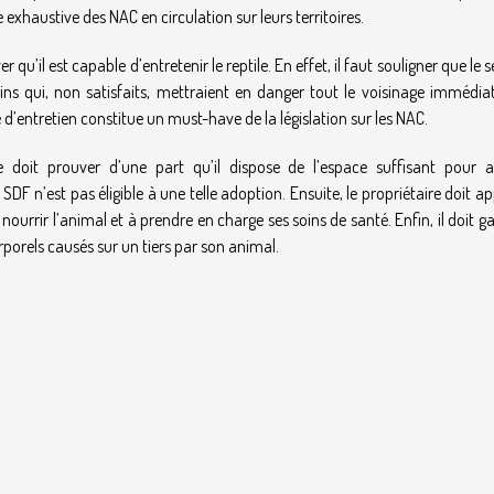
e exhaustive des NAC en circulation sur leurs territoires.
 qu’il est capable d’entretenir le reptile. En effet, il faut souligner que le 
ins qui, non satisfaits, mettraient en danger tout le voisinage immédiat
té d’entretien constitue un must-have de la législation sur les NAC.
ire doit prouver d’une part qu’il dispose de l’espace suffisant pour a
 n’est pas éligible à une telle adoption. Ensuite, le propriétaire doit a
ourrir l’animal et à prendre en charge ses soins de santé. Enfin, il doit g
porels causés sur un tiers par son animal.