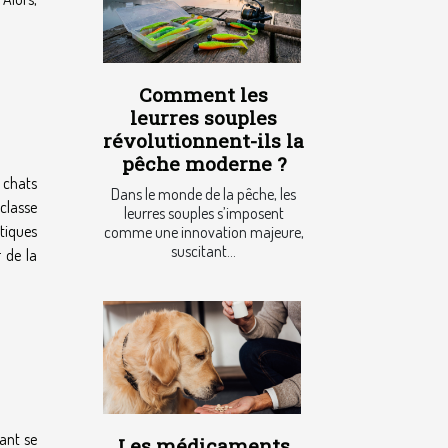
Comment les
leurres souples
révolutionnent-ils la
pêche moderne ?
t chats
Dans le monde de la pêche, les
 classe
leurres souples s’imposent
tiques
comme une innovation majeure,
suscitant...
 de la
vant se
Les médicaments