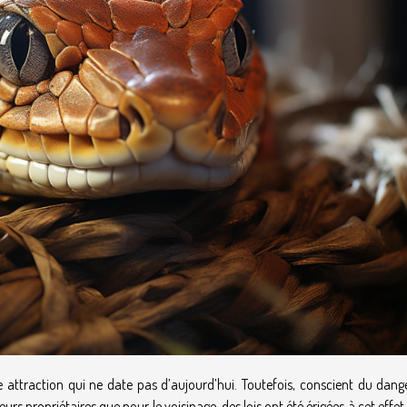
 attraction qui ne date pas d’aujourd’hui. Toutefois, conscient du dang
s propriétaires que pour le voisinage, des lois ont été érigées à cet effet.