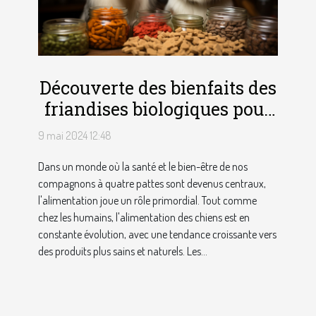
Découverte des bienfaits des
friandises biologiques pour
améliorer la santé de vos
9 mai 2024 12:48
chiens
Dans un monde où la santé et le bien-être de nos
compagnons à quatre pattes sont devenus centraux,
l'alimentation joue un rôle primordial. Tout comme
chez les humains, l'alimentation des chiens est en
constante évolution, avec une tendance croissante vers
des produits plus sains et naturels. Les...