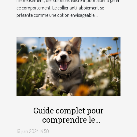
Heureusement, des solutions existent pour aider à gérer
ce comportement. Le collier anti-aboiement se
présente comme une option envisageable,...
Guide complet pour
comprendre le
comportement unique du
19 juin 2024 14:50